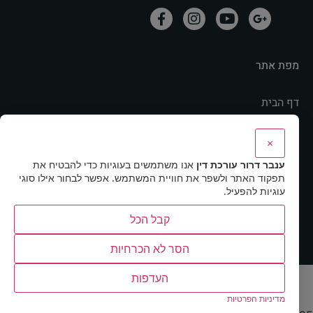
מפת אתר
דף הבית
אודות
×
מהתקשורת
ענבר דרור עורכת דין
אנו משתמשים בעוגיות כדי להבטיח את
תחומי התמחות
תפקוד האתר ולשפר את חוויית המשתמש. אפשר לבחור אילו סוגי
מאמרים ותוכנית רדיו
עוגיות להפעיל.
מדיניות פרטיות
קבל הכל
הסר לא הכרחיות
העדפות
האתר עוצב ונבנה ע"י סמרט-ווב
מדיניות הפרטיות