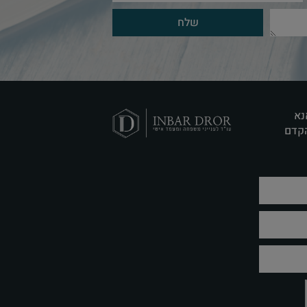
שלח
נא
הקדם