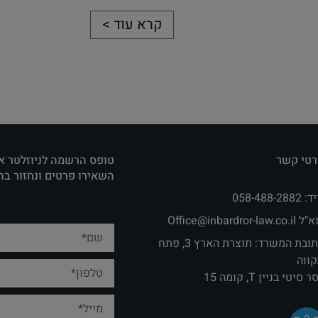
קרא עוד >
טי קשר
טופס הרשמה לניוזלטר א
השאירו פרטים ונחזור ב
058-488-2882
Office@inbardror-law.co.‏
כתובת המשרד: תוצרת הארץ 3, פתח
ווה
 סיטי בניין T, קומה 15