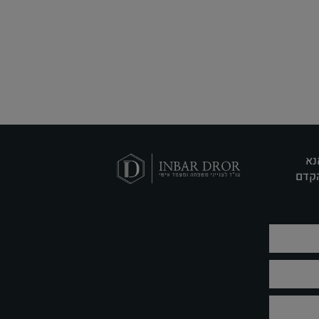
נא
הקדם