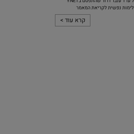
מאמר של עו"ד ענבר דרור שהתפסם בYNET
לימות נפשית לקריאת המאמר
קרא עוד >