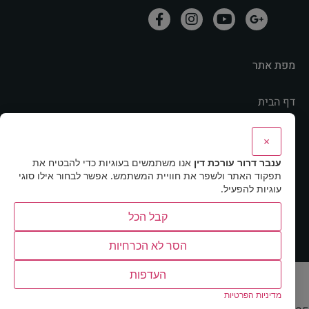
מפת אתר
דף הבית
אודות
×
מהתקשורת
ענבר דרור עורכת דין
אנו משתמשים בעוגיות כדי להבטיח את
תחומי התמחות
תפקוד האתר ולשפר את חוויית המשתמש. אפשר לבחור אילו סוגי
מאמרים ותוכנית רדיו
עוגיות להפעיל.
מדיניות פרטיות
קבל הכל
הסר לא הכרחיות
העדפות
האתר עוצב ונבנה ע"י סמרט-ווב
מדיניות הפרטיות