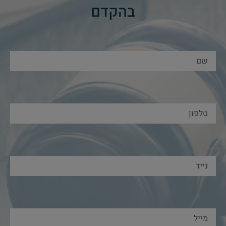
בהקדם