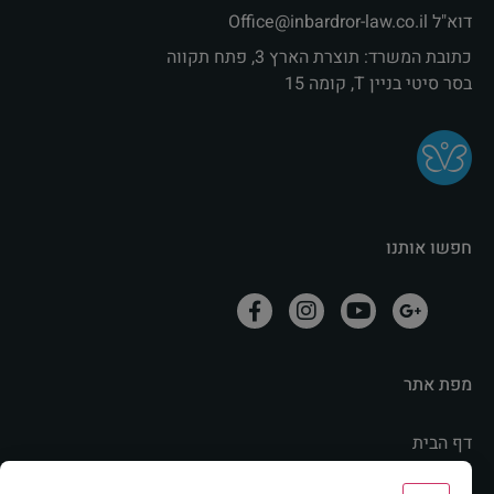
דוא"ל Office@inbardror-law.co.il‏
כתובת המשרד: תוצרת הארץ 3, פתח תקווה
בסר סיטי בניין T, קומה 15
חפשו אותנו
מפת אתר
דף הבית
אודות