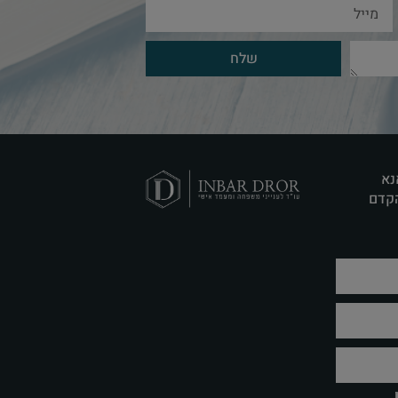
שלח
נא
הקדם